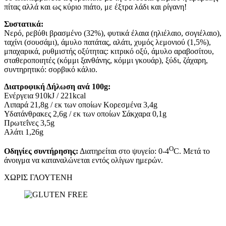
πίτας αλλά και ως κύριο πιάτο, με έξτρα λάδι και ρίγανη!
Συστατικά:
Νερό, ρεβύθι βρασμένο (32%), φυτικά έλαια (ηλιέλαιο, σογιέλαιο),
ταχίνι (σουσάμι), άμυλο πατάτας, αλάτι, χυμός λεμονιού (1,5%),
μπαχαρικά, ρυθμιστής οξύτητας: κιτρικό οξύ, άμυλο αραβοσίτου,
σταθεροποιητές (κόμμι ξανθάνης, κόμμι γκουάρ), ξύδι, ζάχαρη,
συντηρητικό: σορβικό κάλιο.
Διατροφική Δήλωση ανά 100g:
Ενέργεια 910kJ / 221kcal
Λιπαρά 21,8g / εκ των οποίων Κορεσμένα 3,4g
Υδατάνθρακες 2,6g / εκ των οποίων Σάκχαρα 0,1g
Πρωτεΐνες 3,5g
Αλάτι 1,26g
O
Οδηγίες συντήρησης:
Διατηρείται στο ψυγείο: 0-4
C. Μετά το
άνοιγμα να καταναλώνεται εντός ολίγων ημερών.
ΧΩΡΙΣ ΓΛΟΥΤΕΝΗ
Γνωρίστε τα προϊόντα μας