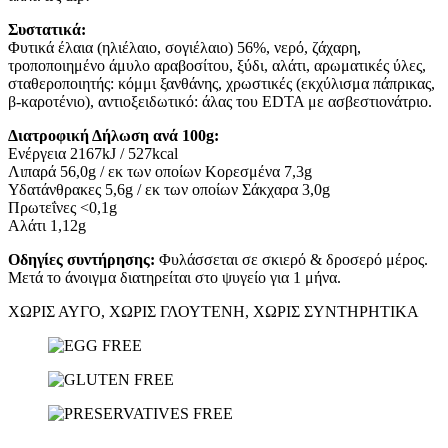
Συστατικά:
Φυτικά έλαια (ηλιέλαιο, σογιέλαιο) 56%, νερό, ζάχαρη,
τροποποιημένο άμυλο αραβοσίτου, ξύδι, αλάτι, αρωματικές ύλες,
σταθεροποιητής: κόμμι ξανθάνης, χρωστικές (εκχύλισμα πάπρικας,
β-καροτένιο), αντιοξειδωτικό: άλας του EDTA με ασβεστιονάτριο.
Διατροφική Δήλωση ανά 100g:
Ενέργεια 2167kJ / 527kcal
Λιπαρά 56,0g / εκ των οποίων Κορεσμένα 7,3g
Υδατάνθρακες 5,6g / εκ των οποίων Σάκχαρα 3,0g
Πρωτεΐνες <0,1g
Αλάτι 1,12g
Οδηγίες συντήρησης:
Φυλάσσεται σε σκιερό & δροσερό μέρος.
Μετά το άνοιγμα διατηρείται στο ψυγείο για 1 μήνα.
ΧΩΡΙΣ ΑΥΓO, ΧΩΡΙΣ ΓΛΟΥΤΕΝΗ, ΧΩΡΙΣ ΣΥΝΤΗΡΗΤΙΚΑ