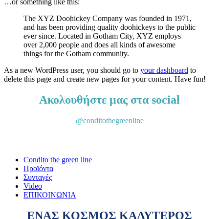
…or something like this:
The XYZ Doohickey Company was founded in 1971,
and has been providing quality doohickeys to the public
ever since. Located in Gotham City, XYZ employs
over 2,000 people and does all kinds of awesome
things for the Gotham community.
As a new WordPress user, you should go to
your dashboard
to
delete this page and create new pages for your content. Have fun!
Ακολουθήστε μας στα social
@conditothegreenline
Condito the green line
Προϊόντα
Συνταγές
Video
ΕΠΙΚΟΙΝΩΝΙΑ
ΕΝΑΣ ΚΟΣΜΟΣ ΚΑΛΥΤΕΡΟΣ