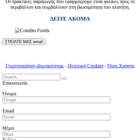
Οι πρακτικές παραγωγής που εφαρμόζουμε είναι φιλικές προς το
περιβάλλον και συμβάλλουν στη βιωσιμότητα του πλανήτη.
ΔΕΙΤΕ ΑΚΟΜΑ
ΣΤΕΙΛΤΕ ΜΑΣ email
Γνωστοποίηση ιδιωτικότητας
-
Πολιτική Cookies
-
Όροι Χρήσης
Search
for:
Επικοινωνία
Όνομα
Email
Θέμα