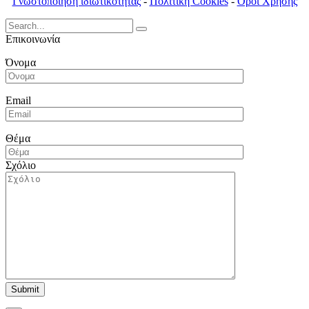
Γνωστοποίηση ιδιωτικότητας
-
Πολιτική Cookies
-
Όροι Χρήσης
Search
for:
Επικοινωνία
Όνομα
Email
Θέμα
Σχόλιο