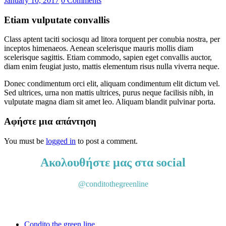
January 10, 2017
0
Comments
Etiam vulputate convallis
Class aptent taciti sociosqu ad litora torquent per conubia nostra, per
inceptos himenaeos. Aenean scelerisque mauris mollis diam
scelerisque sagittis. Etiam commodo, sapien eget convallis auctor,
diam enim feugiat justo, mattis elementum risus nulla viverra neque.
Donec condimentum orci elit, aliquam condimentum elit dictum vel.
Sed ultrices, urna non mattis ultrices, purus neque facilisis nibh, in
vulputate magna diam sit amet leo. Aliquam blandit pulvinar porta.
Αφήστε μια απάντηση
You must be
logged in
to post a comment.
Ακολουθήστε μας στα social
@conditothegreenline
Condito the green line