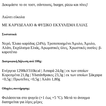
Δοκιμάστε το σε τοστ, σάντουιτς, burger, pizza και πίτες!
Λιώνει εύκολα
ΜΕ ΚΑΡΥΔΕΛΑΙΟ & ΦΥΣΙΚΟ ΕΚΧΥΛΙΣΜΑ ΕΛΙΑΣ
Συστατικά:
Νερό, Έλαιο καρύδας (24%), Τροποποιημένο Άμυλο, Άμυλο,
Αλάτι, Εκχύλισμα Ελιάς, Αρωματικές ύλες, Χρωστικές ουσίες: β-
καροτένιο
Διατροφική Δήλωση ανά 100g:
Ενέργεια 1298kJ/310kcal | Λιπαρά 24,0g | εκ των οποίων
Κορεσμένα 21,8g | Υδατάνθρακες 23,3g | εκ των οποίων Σάκχαρα
<0,5g | Πρωτεΐνες <0,5g | Αλάτι 1,80g
Οδηγίες συντήρησης:
Φυλάσσεται στο ψυγείο (+1 έως +5 °C). Μετά το άνοιγμα
διατηρείται για λίγες μέρες