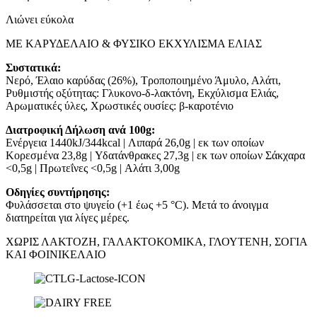
Λιώνει εύκολα
ΜΕ ΚΑΡΥΔΕΛΑΙΟ & ΦΥΣΙΚΟ ΕΚΧΥΛΙΣΜΑ ΕΛΙΑΣ
Συστατικά:
Νερό, Έλαιο καρύδας (26%), Τροποποιημένο Άμυλο, Αλάτι,
Ρυθμιστής οξύτητας: Γλυκονο-δ-λακτόνη, Εκχύλισμα Ελιάς,
Αρωματικές ύλες, Χρωστικές ουσίες: β-καροτένιο
Διατροφική Δήλωση ανά 100g:
Ενέργεια 1440kJ/344kcal | Λιπαρά 26,0g | εκ των οποίων
Κορεσμένα 23,8g | Υδατάνθρακες 27,3g | εκ των οποίων Σάκχαρα
<0,5g | Πρωτεΐνες <0,5g | Αλάτι 3,00g
Οδηγίες συντήρησης:
Φυλάσσεται στο ψυγείο (+1 έως +5 °C). Μετά το άνοιγμα
διατηρείται για λίγες μέρες.
ΧΩΡΙΣ ΛΑΚΤΟΖΗ, ΓΑΛΑΚΤΟΚΟΜΙΚΑ, ΓΛΟΥΤΕΝΗ, ΣΟΓΙΑ
ΚΑΙ ΦΟΙΝΙΚΕΛΑΙΟ