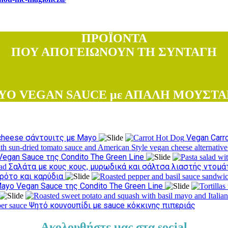
ΠΡΟΪΟΝΤΑ
ΠΟΥ ΑΠΟΓΕΙΩΝΟΥΝ ΤΗ ΣΥΝΤΑΓΗ
YO VEGAN SAUCE με ΑΠΑΛΗ ΜΟΥΣΤΑ
Δοκιμάστε τις συνταγές μας
 cheese σάντουιτς με Mayo
Vegan Carr
gan Sauce της Condito The Green Line
Σαλάτα με κους κους, μυρωδικά και σάλτσα λιαστής ντομ
αρότο και καρύδια
ayo Vegan Sauce της Condito The Green Line
Ψητό κουνουπίδι με sauce κόκκινης πιπεριάς
Ακολουθήστε μας στα social