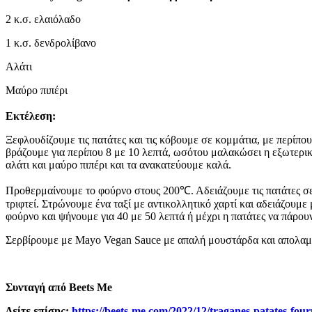
2 κ.σ. ελαιόλαδο
1 κ.σ. δενδρολίβανο
Αλάτι
Μαύρο πιπέρι
Εκτέλεση:
Ξεφλουδίζουμε τις πατάτες και τις κόβουμε σε κομμάτια, με περίπου
βράζουμε για περίπου 8 με 10 λεπτά, ωσότου μαλακώσει η εξωτερικ
αλάτι και μαύρο πιπέρι και τα ανακατεύουμε καλά.
Προθερμαίνουμε το φούρνο στους 200℃. Αδειάζουμε τις πατάτες σε 
τριφτεί. Στρώνουμε ένα ταξί με αντικολλητικό χαρτί και αδειάζου
φούρνο και ψήνουμε για 40 με 50 λεπτά ή μέχρι η πατάτες να πάρουν
Σερβίρουμε με Mayo Vegan Sauce με απαλή μουστάρδα και απολα
Συνταγή από Beets Me
Δείτε επίσης:
https://beets-me.com/2022/12/traganes-patates-fo