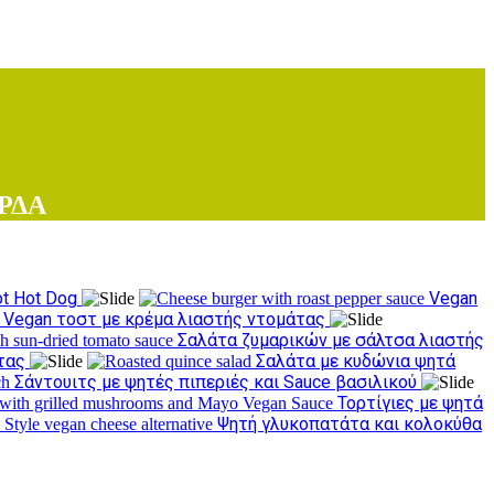
ΡΔΑ
ot Hot Dog
Vegan
Vegan τοστ με κρέμα λιαστής ντομάτας
Σαλάτα ζυμαρικών με σάλτσα λιαστής
άτας
Σαλάτα με κυδώνια ψητά
Σάντουιτς με ψητές πιπεριές και Sauce βασιλικού
Τορτίγιες με ψητά
Ψητή γλυκοπατάτα και κολοκύθα