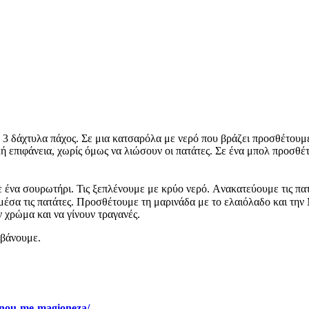
 3 δάχτυλα πάχος. Σε μια κατσαρόλα με νερό που βράζει προσθέτουμε 
ή επιφάνεια, χωρίς όμως να λιώσουν οι πατάτες. Σε ένα μπολ προσθ
ένα σουρωτήρι. Τις ξεπλένουμε με κρύο νερό. Aνακατεύουμε τις πατά
με μέσα τις πατάτες. Προσθέτουμε τη μαρινάδα με το ελαιόλαδο και 
 χρώμα και να γίνουν τραγανές.
μβάνουμε.
urnou-me-magioneza/