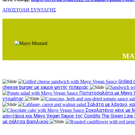
ΑΠΟΣΤΟΛΗ ΣΥΝΤΑΓΗΣ
MA
Grilled
cheese burger με sauce ψητής πιπεριάς
Πατατοσαλάτα με Mayo Ve
ντομάτας
Σαλάτα με λάχανο, κ
Σοκολατένιο κέικ με M
μανιτάρια και Mayo Vegan Sauce της Condito The Green Line
με σάλτσα βασιλικού