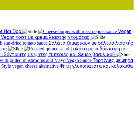
ot Hot Dog
Vegan
Vegan τοστ με κρέμα λιαστής ντομάτας
Σαλάτα ζυμαρικών με σάλτσα λιαστής
άτας
Σαλάτα με κυδώνια ψητά
Σάντουιτς με ψητές πιπεριές και Sauce βασιλικού
Τορτίγιες με ψητά
Ψητή γλυκοπατάτα και κολοκύθα