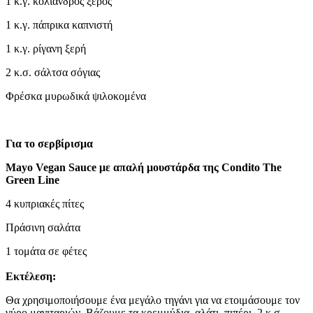
1 κ.γ. κόλιανδρος ξερός
1 κ.γ. πάπρικα καπνιστή
1 κ.γ. ρίγανη ξερή
2 κ.σ. σάλτσα σόγιας
Φρέσκα μυρωδικά ψιλοκομένα
Για το σερβίρισμα
Mayo Vegan Sauce με απαλή μουστάρδα της Condito The
Green Line
4 κυπριακές πίτες
Πράσινη σαλάτα
1 τομάτα σε φέτες
Εκτέλεση:
Θα χρησιμοποιήσουμε ένα μεγάλο τηγάνι για να ετοιμάσουμε τον
γύρο μανιταριών. Βάζουμε τα κρεμμύδια, αλάτι, πιπέρι, 2 κ.σ.