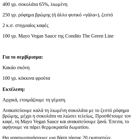
400 γρ. σοκολάτα 65%, λιωμένη
250 γρ. ρόφημα βρώμης (ή άλλο φυτικό «γάλα»), ζεστό
2 κ.σ. στιγμιαίος καφές
100 γρ. Mayo Vegan Sauce της Condito The Green Line
Για το σερβίρισμα:
Κακάο σκόνη
100 γρ. κόκκινα φρούτα
Εκτέλεση:
Αρχικά, ετοιμάζουμε τη γέμιση.
Ανακατεύουμε καλά τη λιωμένη σοκολάτα με το ζεστό ρόφημα
βρώμης, μέχρι η σοκολάτα να λιώσει τελείως. Προσθέτουμε τον
καφέ, τη Mayo Vegan Sauce και ανακατεύουμε ξανά. Έπειτα, το
αφήνουμε να πάρει θερμοκρασία δωματίου.
Θα χρησιμοποιήσουμε μια βάση τάρτας 20 εκατοστών.