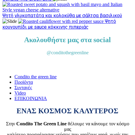
Ψητή γλυκοπατάτα και κολοκύθα με σάλτσα βασιλικού
Ψητό
κουνουπίδι με sauce κόκκινης πιπεριάς
Ακολουθήστε μας στα social
@conditothegreenline
Condito the green line
Προϊόντα
Συνταγές
Video
ΕΠΙΚΟΙΝΩΝΙΑ
ΕΝΑΣ ΚΟΣΜΟΣ ΚΑΛΥΤΕΡΟΣ
Στην
Condito The Green Line
θέλουμε να κάνουμε τον κόσμο
μας
καλύτερο προσφέροντας γεύσεις που χαρίζουν χαρά, χωρίς την