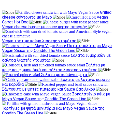
Δοκιμάστε τις συνταγές μας
Grilled
cheese σάντουιτς με Mayo
Vegan
Carrot Hot Dog
Vegan cheese burger με sauce ψητής πιπεριάς
Vegan τοστ με κρέμα λιαστής ντομάτας
Πατατοσαλάτα με Mayo
Vegan Sauce της Condito The Green Line
Σαλάτα ζυμαρικών με
σάλτσα λιαστής ντομάτας
Σαλάτα με
κους κους, μυρωδικά και σάλτσα λιαστής ντομάτας
Σαλάτα με κυδώνια ψητά
Σαλάτα με λάχανο, καρότο
και καρύδια
Σάντουιτς με ψητές πιπεριές και Sauce βασιλικού
Σοκολατένιο κέικ με
Mayo Vegan Sauce της Condito The Green Line
Τορτίγιες με ψητά μανιτάρια και Mayo Vegan Sauce της
Condito The Green Line