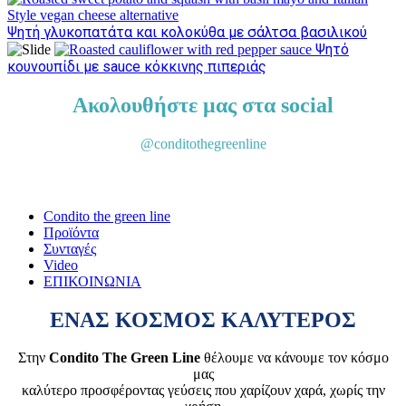
Ψητή γλυκοπατάτα και κολοκύθα με σάλτσα βασιλικού
Ψητό
κουνουπίδι με sauce κόκκινης πιπεριάς
Ακολουθήστε μας στα social
@conditothegreenline
Condito the green line
Προϊόντα
Συνταγές
Video
ΕΠΙΚΟΙΝΩΝΙΑ
ΕΝΑΣ ΚΟΣΜΟΣ ΚΑΛΥΤΕΡΟΣ
Στην
Condito The Green Line
θέλουμε να κάνουμε τον κόσμο
μας
καλύτερο προσφέροντας γεύσεις που χαρίζουν χαρά, χωρίς την