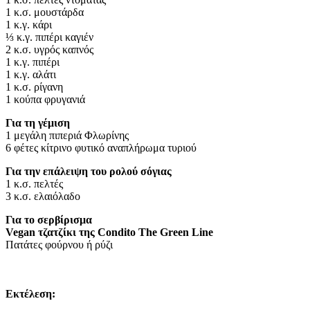
1 κ.σ. μουστάρδα
1 κ.γ. κάρι
⅓ κ.γ. πιπέρι καγιέν
2 κ.σ. υγρός καπνός
1 κ.γ. πιπέρι
1 κ.γ. αλάτι
1 κ.σ. ρίγανη
1 κούπα φρυγανιά
Για τη γέμιση
1 μεγάλη πιπεριά Φλωρίνης
6 φέτες κίτρινο φυτικό αναπλήρωμα τυριού
Για την επάλειψη του ρολού σόγιας
1 κ.σ. πελτές
3 κ.σ. ελαιόλαδο
Για το σερβίρισμα
Vegan τζατζίκι της Condito The Green Line
Πατάτες φούρνου ή ρύζι
Εκτέλεση: