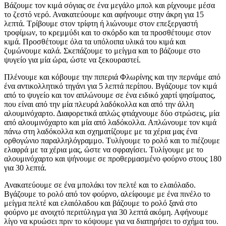
Βάζουμε τον κιμά σόγιας σε ένα μεγάλο μπολ και ρίχνουμε μέσα
το ζεστό νερό. Ανακατεύουμε και αφήνουμε στην άκρη για 15
λεπτά. Τρίβουμε στον τρίφτη ή λιώνουμε στον επεξεργαστή
τροφίμων, το κρεμμύδι και το σκόρδο και τα προσθέτουμε στον
κιμά. Προσθέτουμε όλα τα υπόλοιπα υλικά του κιμά και
ζυμώνουμε καλά. Σκεπάζουμε το μείγμα και το βάζουμε στο
ψυγείο για μία ώρα, ώστε να ξεκουραστεί.
Πλένουμε και κόβουμε την πιπεριά Φλωρίνης και την περνάμε από
ένα αντικολλητικό τηγάνι για 5 λεπτά περίπου. Βγάζουμε τον κιμά
από το ψυγείο και τον απλώνουμε σε ένα ειδικό χαρτί ψησίματος,
που είναι από την μία πλευρά λαδόκολλα και από την άλλη
αλουμινόχαρτο. Διαφορετικά απλώς φτιάχνουμε δύο στρώσεις, μία
από αλουμινόχαρτο και μία από λαδόκολλα. Απλώνουμε τον κιμά
πάνω στη λαδόκολλα και σχηματίζουμε με τα χέρια μας ένα
ορθογώνιο παραλληλόγραμμο. Τυλίγουμε το ρολό και το πιέζουμε
ελαφρά με τα χέρια μας, ώστε να σφραγίσει. Τυλίγουμε με το
αλουμινόχαρτο και ψήνουμε σε προθερμασμένο φούρνο στους 180
για 30 λεπτά.
Ανακατεύουμε σε ένα μπολάκι τον πελτέ και το ελαιόλαδο.
Βγάζουμε το ρολό από τον φούρνο, αλείφουμε με ένα πινέλο το
μείγμα πελτέ και ελαιόλαδου και βάζουμε το ρολό ξανά στο
φούρνο με ανοιχτό περιτύλιγμα για 30 λεπτά ακόμη. Αφήνουμε
λίγο να κρυώσει πριν το κόψουμε για να διατηρήσει το σχήμα του.