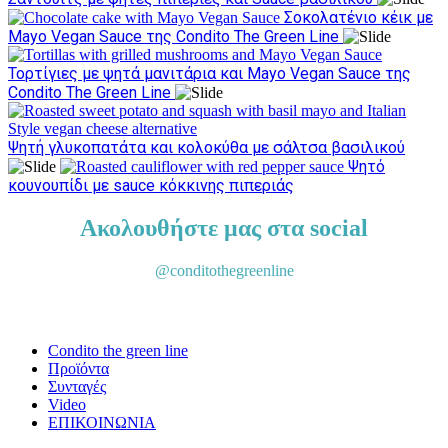
Σοκολατένιο κέικ με
Mayo Vegan Sauce της Condito The Green Line
Τορτίγιες με ψητά μανιτάρια και Mayo Vegan Sauce της
Condito The Green Line
Ψητή γλυκοπατάτα και κολοκύθα με σάλτσα βασιλικού
Ψητό
κουνουπίδι με sauce κόκκινης πιπεριάς
Ακολουθήστε μας στα social
@conditothegreenline
Condito the green line
Προϊόντα
Συνταγές
Video
ΕΠΙΚΟΙΝΩΝΙΑ