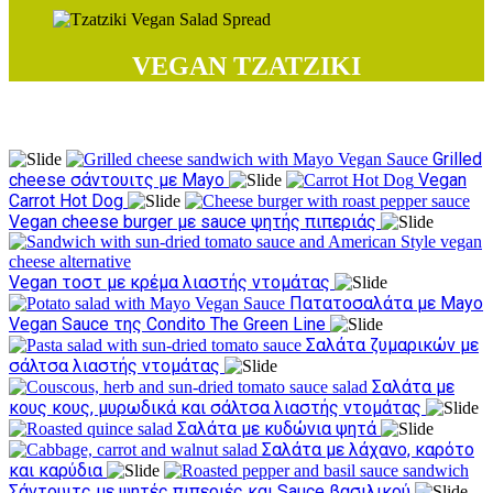
VEGAN ΤΖΑΤΖΙΚΙ
Δοκιμάστε τις συνταγές μας
Grilled
cheese σάντουιτς με Mayo
Vegan
Carrot Hot Dog
Vegan cheese burger με sauce ψητής πιπεριάς
Vegan τοστ με κρέμα λιαστής ντομάτας
Πατατοσαλάτα με Mayo
Vegan Sauce της Condito The Green Line
Σαλάτα ζυμαρικών με
σάλτσα λιαστής ντομάτας
Σαλάτα με
κους κους, μυρωδικά και σάλτσα λιαστής ντομάτας
Σαλάτα με κυδώνια ψητά
Σαλάτα με λάχανο, καρότο
και καρύδια
Σάντουιτς με ψητές πιπεριές και Sauce βασιλικού