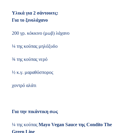
Υλικά για 2 σάντουιτς:
Για το ξινολάχανο
200 γρ. κόκκινο (μωβ) λάχανο
¼ της κούπας μηλόξυδο
¾ της κούπας νερό
½ κ.γ. μαραθόσπορος
χοντρό αλάτι
Για την πικάντικη σως
¼ της κούπας
Mayo Vegan Sauce της Condito The
Green Line