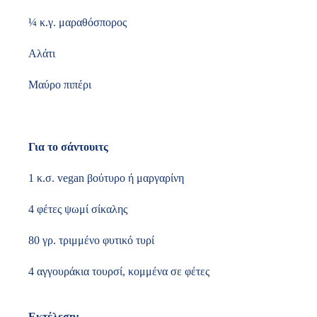
¼ κ.γ. μαραθόσπορος
Αλάτι
Μαύρο πιπέρι
Για το σάντουιτς
1 κ.σ. vegan βούτυρο ή μαργαρίνη
4 φέτες ψωμί σίκαλης
80 γρ. τριμμένο φυτικό τυρί
4 αγγουράκια τουρσί, κομμένα σε φέτες
Εκτέλεση: