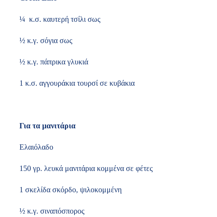
¼ κ.σ. καυτερή τσίλι σως
½ κ.γ. σόγια σως
½ κ.γ. πάπρικα γλυκιά
1 κ.σ. αγγουράκια τουρσί σε κυβάκια
Για τα μανιτάρια
Ελαιόλαδο
150 γρ. λευκά μανιτάρια κομμένα σε φέτες
1 σκελίδα σκόρδο, ψιλοκομμένη
½ κ.γ. σιναπόσπορος